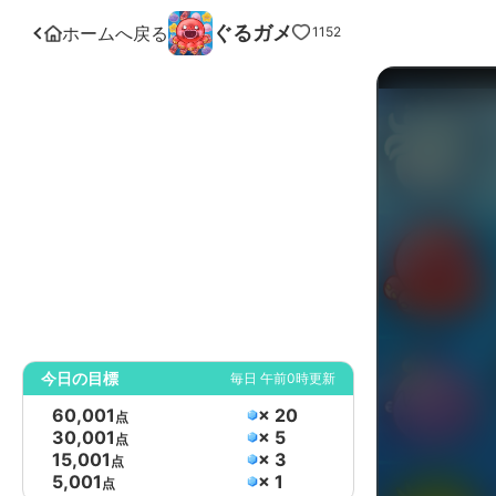
ぐるガメ
ホームへ戻る
1152
今日の目標
毎日 午前0時更新
60,001
× 20
点
30,001
× 5
点
15,001
× 3
点
5,001
× 1
点