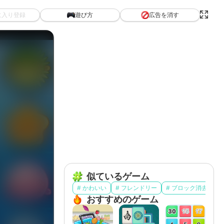
広告を消す
に入り登録
遊び方
似ているゲーム
# かわいい
# フレンドリー
# ブロック消去
#
おすすめのゲーム