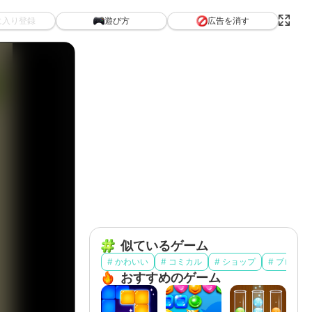
広告を消す
に入り登録
遊び方
似ているゲーム
# かわいい
# コミカル
# ショップ
# ブロック
おすすめのゲーム