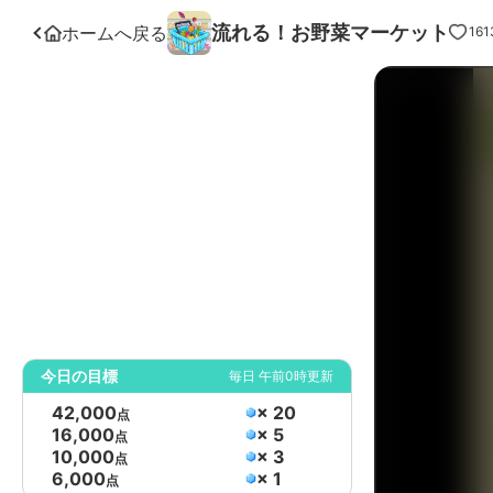
流れる！お野菜マーケット
ホームへ戻る
161
今日の目標
毎日 午前0時更新
42,000
× 20
点
16,000
× 5
点
10,000
× 3
点
6,000
× 1
点